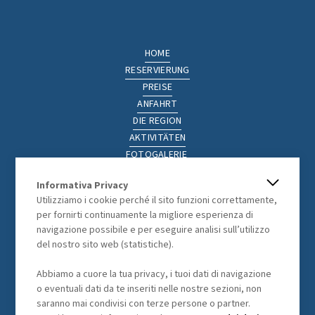
HOME
RESERVIERUNG
PREISE
ANFAHRT
DIE REGION
AKTIVITÄTEN
FOTOGALERIE
NÜTZLICHE LINKS
Informativa Privacy
Utilizziamo i cookie perché il sito funzioni correttamente,
per fornirti continuamente la migliore esperienza di
navigazione possibile e per eseguire analisi sull’utilizzo
del nostro sito web (statistiche).
RECHTLICHES
Abbiamo a cuore la tua privacy, i tuoi dati di navigazione
o eventuali dati da te inseriti nelle nostre sezioni, non
ALLGEMEINEN GESCHÄFTSBEDINGUNGEN
saranno mai condivisi con terze persone o partner.