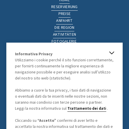
HOME
RESERVIERUNG
PREISE
ANFAHRT
DIE REGION
AKTIVITÄTEN
FOTOGALERIE
NÜTZLICHE LINKS
Informativa Privacy
Utilizziamo i cookie perché il sito funzioni correttamente,
per fornirti continuamente la migliore esperienza di
navigazione possibile e per eseguire analisi sull’utilizzo
del nostro sito web (statistiche).
RECHTLICHES
Abbiamo a cuore la tua privacy, i tuoi dati di navigazione
o eventuali dati da te inseriti nelle nostre sezioni, non
ALLGEMEINEN GESCHÄFTSBEDINGUNGEN
saranno mai condivisi con terze persone o partner.
DATENVERARBEITUNG
Leggi la nostra informativa sul
Trattamento dei dati
.
Cliccando su
“Accetto”
confermi di aver letto e
accettato la nostra informativa sul trattamento dei dati e